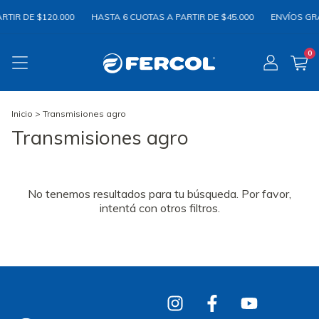
RTIR DE $120.000
HASTA 6 CUOTAS A PARTIR DE $45.000
ENVÍOS GRA
0
Inicio
>
Transmisiones agro
Transmisiones agro
No tenemos resultados para tu búsqueda. Por favor,
intentá con otros filtros.