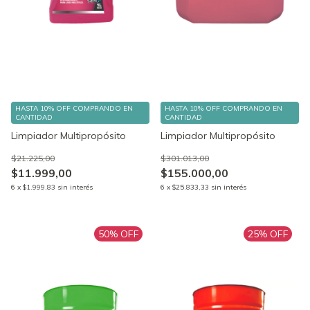
HASTA 10% OFF
COMPRANDO EN
HASTA 10% OFF
COMPRANDO EN
CANTIDAD
CANTIDAD
Limpiador Multipropósito
Limpiador Multipropósito
$21.225,00
$301.013,00
$11.999,00
$155.000,00
6
x
$1.999,83
sin interés
6
x
$25.833,33
sin interés
50
% OFF
25
% OFF