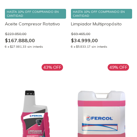
HASTA 10% OFF
COMPRANDO EN
HASTA 10% OFF
COMPRANDO EN
CANTIDAD
CANTIDAD
Aceite Compresor Rotativo
Limpiador Multipropósito
$223.850,00
$69.465,00
$167.888,00
$34.999,00
6
x
$27.981,33
sin interés
6
x
$5.833,17
sin interés
43
% OFF
49
% OFF