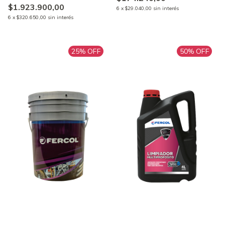
$1.923.900,00
6
x
$29.040,00
sin interés
6
x
$320.650,00
sin interés
25
% OFF
50
% OFF