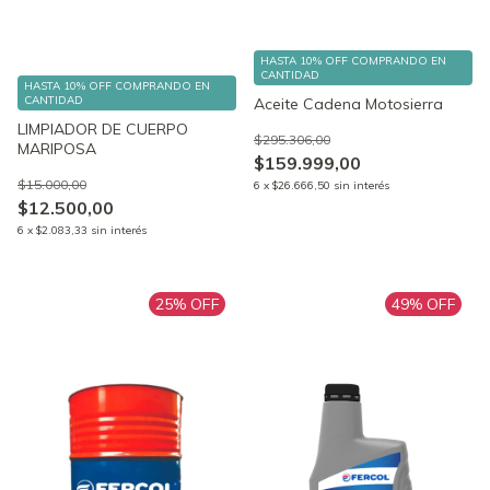
HASTA 10% OFF
COMPRANDO EN
CANTIDAD
HASTA 10% OFF
COMPRANDO EN
CANTIDAD
Aceite Cadena Motosierra
LIMPIADOR DE CUERPO
$295.306,00
MARIPOSA
$159.999,00
$15.000,00
6
x
$26.666,50
sin interés
$12.500,00
6
x
$2.083,33
sin interés
25
% OFF
49
% OFF