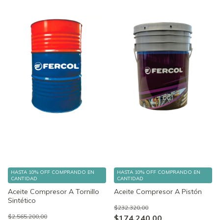
HASTA 10% OFF
COMPRANDO EN
HASTA 10% OFF
COMPRANDO EN
CANTIDAD
CANTIDAD
Aceite Compresor A Tornillo
Aceite Compresor A Pistón
Sintético
$232.320,00
$2.565.200,00
$174.240,00