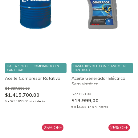
HASTA 10% OFF
COMPRANDO EN
HASTA 10% OFF
COMPRANDO EN
CANTIDAD
CANTIDAD
Aceite Compresor Rotativo
Aceite Generador Eléctrico
Semisintético
$1.887.600,00
$27.668,00
$1.415.700,00
$13.999,00
6
x
$235.950,00
sin interés
6
x
$2.333,17
sin interés
25
% OFF
25
% OFF