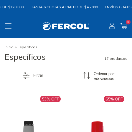
 $120.000
HASTA 6 CUOTAS A PARTIR DE $45.000
ENVÍOS GRATIS EN 
0
Inicio
>
Específicos
Específicos
17 productos
Ordenar por:
Filtrar
Más vendidos
53
% OFF
65
% OFF