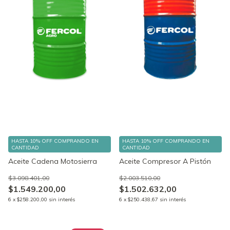
HASTA 10% OFF
COMPRANDO EN
HASTA 10% OFF
COMPRANDO EN
CANTIDAD
CANTIDAD
Aceite Cadena Motosierra
Aceite Compresor A Pistón
$3.098.401,00
$2.003.510,00
$1.549.200,00
$1.502.632,00
6
x
$258.200,00
sin interés
6
x
$250.438,67
sin interés