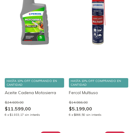
HASTA 10% OFF
COMPRANDO EN
HASTA 10% OFF
COMPRANDO EN
CANTIDAD
CANTIDAD
Aceite Cadena Motosierra
Fercol Multiuso
$24.609,00
$14.866,00
$11.599,00
$5.199,00
6
x
$1.933,17
sin interés
6
x
$866,50
sin interés