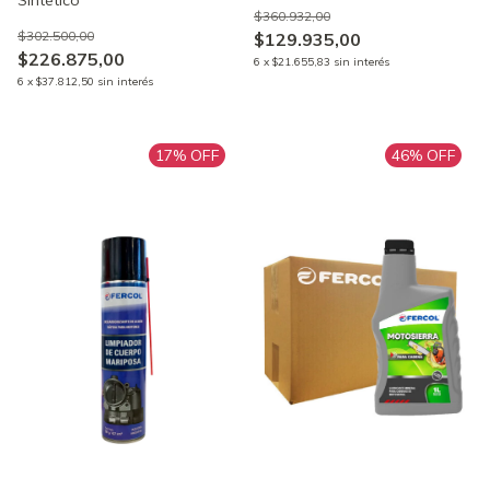
Sintético
$360.932,00
$302.500,00
$129.935,00
$226.875,00
6
x
$21.655,83
sin interés
6
x
$37.812,50
sin interés
17
% OFF
46
% OFF