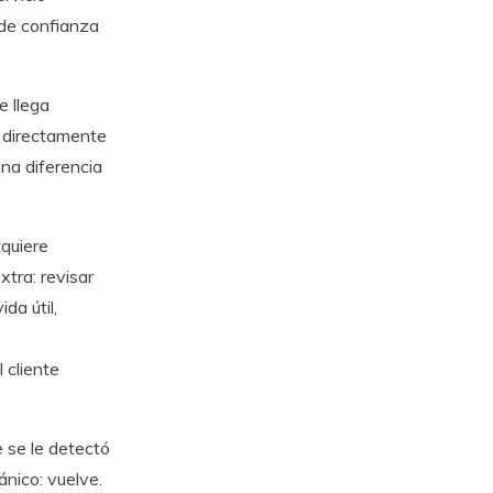
 de confianza
e llega
o directamente
una diferencia
equiere
tra: revisar
da útil,
 cliente
e se le detectó
nico: vuelve.