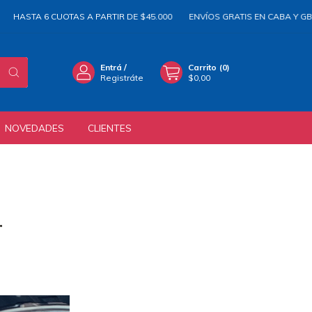
ASTA 6 CUOTAS A PARTIR DE $45.000
ENVÍOS GRATIS EN CABA Y GBA A P
Entrá
/
Carrito
(
0
)
Registráte
$0,00
NOVEDADES
CLIENTES
r