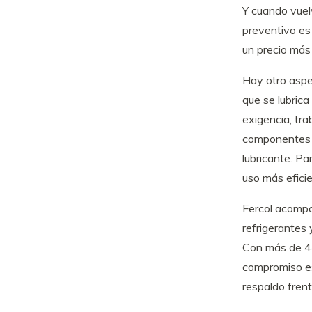
Y cuando vuel
preventivo es 
un precio más 
Hay otro aspe
que se lubrica
exigencia, tr
componentes in
lubricante. Pa
uso más efici
Fercol acompa
refrigerantes
Con más de 44
compromiso es 
respaldo frent