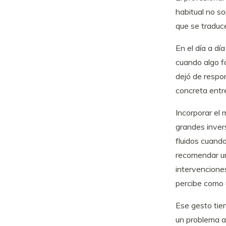
habitual no so
que se traduc
En el día a día
cuando algo fa
dejó de respon
concreta entre
Incorporar el 
grandes invers
fluidos cuando 
recomendar un
intervenciones
percibe como 
Ese gesto tien
un problema a