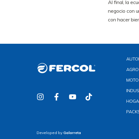
Al final, la ec
negocio con u
con hacer bien
AUTO
AGRO
MOTO
INDUS
HOGA
PACK
Developed by
Galarreta