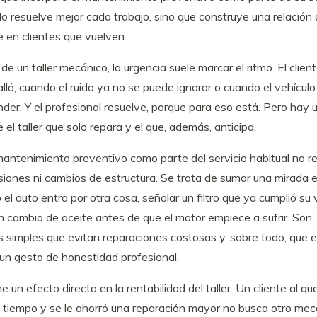
lo resuelve mejor cada trabajo, sino que construye una relación
e en clientes que vuelven.
 de un taller mecánico, la urgencia suele marcar el ritmo. El client
lló, cuando el ruido ya no se puede ignorar o cuando el vehícul
der. Y el profesional resuelve, porque para eso está. Pero hay 
 el taller que solo repara y el que, además, anticipa.
mantenimiento preventivo como parte del servicio habitual no r
iones ni cambios de estructura. Se trata de sumar una mirada ex
el auto entra por otra cosa, señalar un filtro que ya cumplió su vi
 cambio de aceite antes de que el motor empiece a sufrir. Son
 simples que evitan reparaciones costosas y, sobre todo, que el
un gesto de honestidad profesional.
e un efecto directo en la rentabilidad del taller. Un cliente al qu
 tiempo y se le ahorró una reparación mayor no busca otro mecá