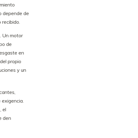
imiento
 no depende de
 recibido.
s. Un motor
ipo de
desgaste en
del propio
luciones y un
cantes,
 exigencia.
 el
le den