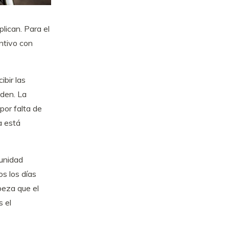
lican. Para el
ntivo con
ibir las
nden. La
por falta de
a está
tunidad
s los días
beza que el
s el