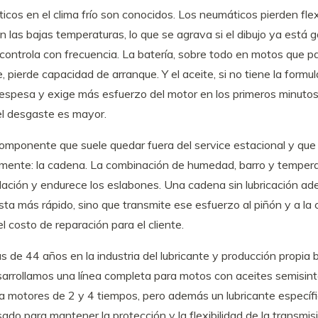
ticos en el clima frío son conocidos. Los neumáticos pierden flex
 las bajas temperaturas, lo que se agrava si el dibujo ya está g
 controla con frecuencia. La batería, sobre todo en motos que p
e, pierde capacidad de arranque. Y el aceite, si no tiene la formu
espesa y exige más esfuerzo del motor en los primeros minuto
el desgaste es mayor.
omponente que suele quedar fuera del service estacional y que 
lmente: la cadena. La combinación de humedad, barro y tempera
idación y endurece los eslabones. Una cadena sin lubricación a
ta más rápido, sino que transmite ese esfuerzo al piñón y a la 
el costo de reparación para el cliente.
s de 44 años en la industria del lubricante y producción propia
arrollamos una línea completa para motos con aceites semisint
ra motores de 2 y 4 tiempos, pero además un lubricante específ
do para mantener la protección y la flexibilidad de la transmis