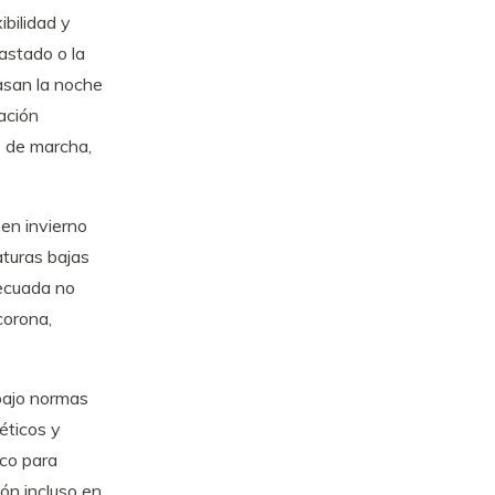
ibilidad y
astado o la
asan la noche
lación
s de marcha,
en invierno
turas bajas
decuada no
corona,
 bajo normas
éticos y
ico para
ión incluso en