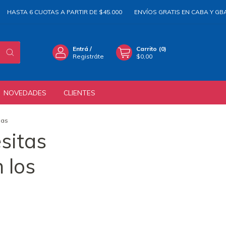
STA 6 CUOTAS A PARTIR DE $45.000
ENVÍOS GRATIS EN CABA Y GBA A P
Entrá
/
Carrito
(
0
)
Registráte
$0,00
NOVEDADES
CLIENTES
mas
esitas
 los