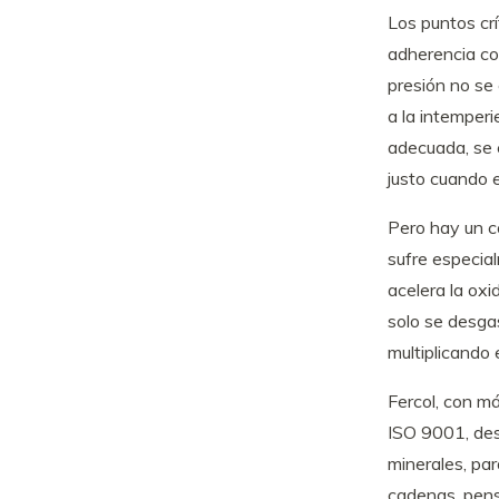
Los puntos crí
adherencia con
presión no se
a la intemperi
adecuada, se 
justo cuando 
Pero hay un c
sufre especia
acelera la ox
solo se desgas
multiplicando 
Fercol, con má
ISO 9001, des
minerales, pa
cadenas, pensa