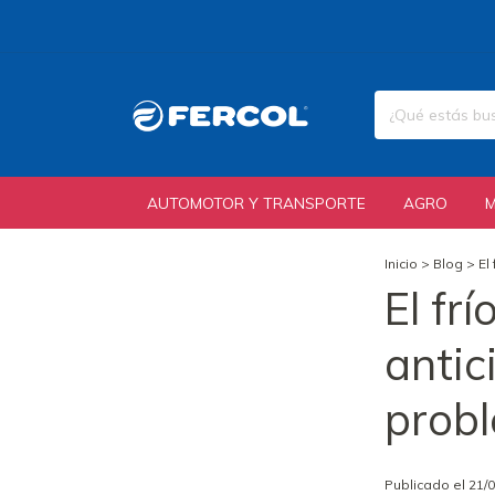
AUTOMOTOR Y TRANSPORTE
AGRO
Inicio
>
Blog
>
El
El fr
antic
prob
Publicado el 21/