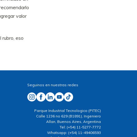
y recomendarlo
gregar valor
 rubro, eso
Seguinos en nuestras redes
Parque Industrial Tecnologico (PITEC)
Calle 1236 no 629 (B1891), Ingeniero
Allan, Buenos Aires, Argentina
Tel: (+54) 11-5277-7772
Whatsapp: (+54) 11-49406593