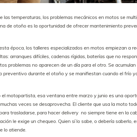
de las temperaturas, los problemas mecánicos en motos se multip
ntana de otoño es la oportunidad de ofrecer mantenimiento preve
sta época, los talleres especializados en motos empiezan a rec
as: arranques difíciles, cadenas rígidas, baterías que no respo
tos problemas no aparecen de un día para el otro. Se acumulan 
 preventivo durante el otoño y se manifiestan cuando el frío y
 o el motopartista, esa ventana entre marzo y junio es una opor
 muchas veces se desaprovecha. El cliente que usa la moto todo
 para trasladarse, para hacer delivery no siempre tiene en la ca
ción le exige un chequeo. Quien sí lo sabe, o debería saberlo, e
e lo atiende.