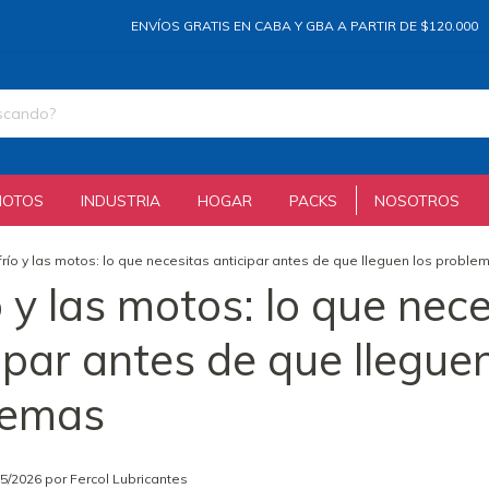
ENVÍOS GRATIS EN CABA Y GBA A PARTIR DE $120.000
HA
MOTOS
INDUSTRIA
HOGAR
PACKS
NOSOTROS
 frío y las motos: lo que necesitas anticipar antes de que lleguen los proble
ío y las motos: lo que nec
ipar antes de que lleguen
lemas
05/2026 por Fercol Lubricantes